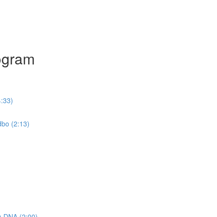
ogram
:33)
bo (2:13)
DNA (2:00)