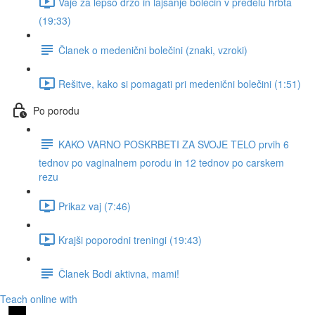
Vaje za lepšo držo in lajšanje bolečin v predelu hrbta
(19:33)
Članek o medenični bolečini (znaki, vzroki)
Rešitve, kako si pomagati pri medenični bolečini (1:51)
Po porodu
KAKO VARNO POSKRBETI ZA SVOJE TELO prvih 6
tednov po vaginalnem porodu in 12 tednov po carskem
rezu
Prikaz vaj (7:46)
Krajši poporodni treningi (19:43)
Članek Bodi aktivna, mami!
Teach online with