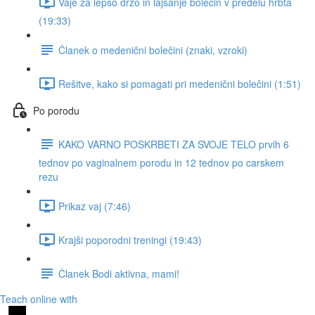
Vaje za lepšo držo in lajšanje bolečin v predelu hrbta
(19:33)
Članek o medenični bolečini (znaki, vzroki)
Rešitve, kako si pomagati pri medenični bolečini (1:51)
Po porodu
KAKO VARNO POSKRBETI ZA SVOJE TELO prvih 6
tednov po vaginalnem porodu in 12 tednov po carskem
rezu
Prikaz vaj (7:46)
Krajši poporodni treningi (19:43)
Članek Bodi aktivna, mami!
Teach online with