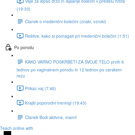
Vaje za lepšo držo in lajšanje bolečin v predelu hrbta
(19:33)
Članek o medenični bolečini (znaki, vzroki)
Rešitve, kako si pomagati pri medenični bolečini (1:51)
Po porodu
KAKO VARNO POSKRBETI ZA SVOJE TELO prvih 6
tednov po vaginalnem porodu in 12 tednov po carskem
rezu
Prikaz vaj (7:46)
Krajši poporodni treningi (19:43)
Članek Bodi aktivna, mami!
Teach online with