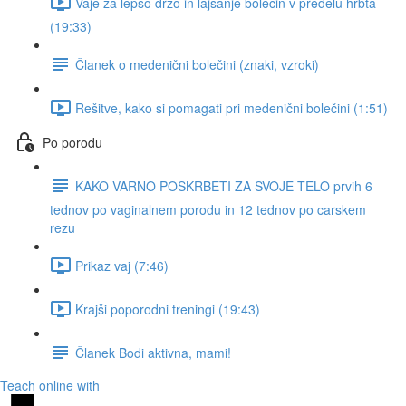
Vaje za lepšo držo in lajšanje bolečin v predelu hrbta
(19:33)
Članek o medenični bolečini (znaki, vzroki)
Rešitve, kako si pomagati pri medenični bolečini (1:51)
Po porodu
KAKO VARNO POSKRBETI ZA SVOJE TELO prvih 6
tednov po vaginalnem porodu in 12 tednov po carskem
rezu
Prikaz vaj (7:46)
Krajši poporodni treningi (19:43)
Članek Bodi aktivna, mami!
Teach online with