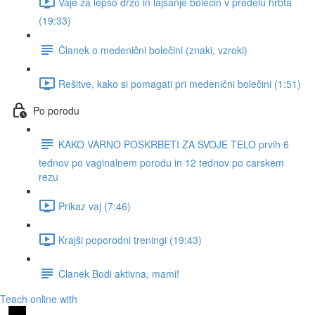
Vaje za lepšo držo in lajšanje bolečin v predelu hrbta
(19:33)
Članek o medenični bolečini (znaki, vzroki)
Rešitve, kako si pomagati pri medenični bolečini (1:51)
Po porodu
KAKO VARNO POSKRBETI ZA SVOJE TELO prvih 6
tednov po vaginalnem porodu in 12 tednov po carskem
rezu
Prikaz vaj (7:46)
Krajši poporodni treningi (19:43)
Članek Bodi aktivna, mami!
Teach online with