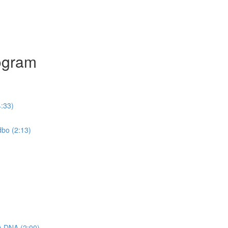
ogram
:33)
bo (2:13)
DNA (2:00)