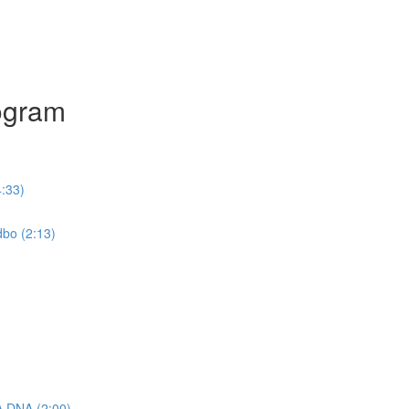
ogram
:33)
bo (2:13)
DNA (2:00)